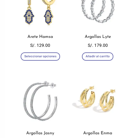
Arete Hamsa
Argollas Lyte
S/.
129.00
S/.
179.00
Este
Seleccionar opciones
Añadir al carrito
producto
tiene
múltiples
variantes.
Las
opciones
se
pueden
elegir
en
Argollas Jasny
Argollas Enma