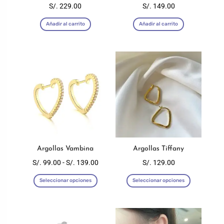
la
S/.
229.00
S/.
149.00
página
Añadir al carrito
Añadir al carrito
de
producto
Argollas Vambina
Argollas Tiffany
Rango
S/.
99.00
-
S/.
139.00
S/.
129.00
Este
Este
de
Seleccionar opciones
Seleccionar opciones
producto
producto
precios:
tiene
tiene
desde
múltiples
múltiples
S/. 99.00