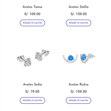
elegir
elegir
en
en
Aretes Tama
Aretes Stella
la
la
S/.
109.00
S/.
159.00
página
página
Añadir al carrito
Añadir al carrito
de
de
producto
producto
Aretes Sofia
Aretes Rukia
S/.
79.00
S/.
109.00
Añadir al carrito
Añadir al carrito