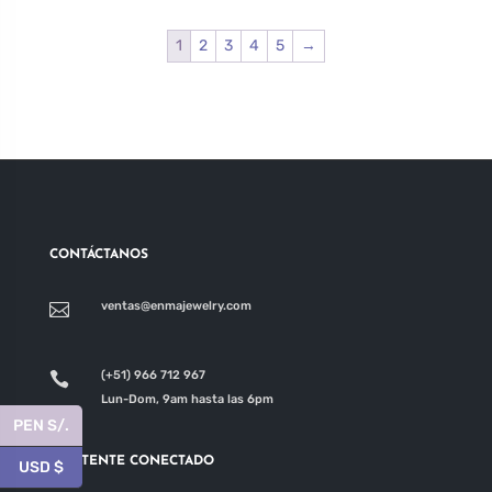
1
2
3
4
5
→
CONTÁCTANOS
ventas@enmajewelry.com

(+51) 966 712 967

Lun-Dom, 9am hasta las 6pm
PEN S/.
MANTENTE CONECTADO
USD $