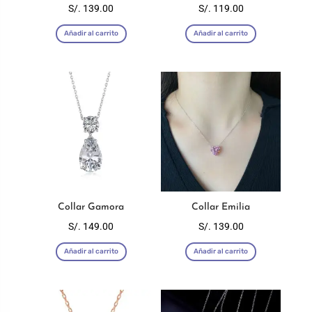
la
S/.
139.00
S/.
119.00
página
Añadir al carrito
Añadir al carrito
de
producto
Collar Gamora
Collar Emilia
S/.
149.00
S/.
139.00
Añadir al carrito
Añadir al carrito