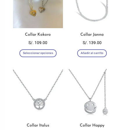
Collar Kokoro
Collar Janna
S/.
109.00
S/.
139.00
Este
Seleccionar opciones
Añadir al carrito
producto
tiene
múltiples
variantes.
Las
opciones
se
pueden
elegir
en
Collar Italus
Collar Happy