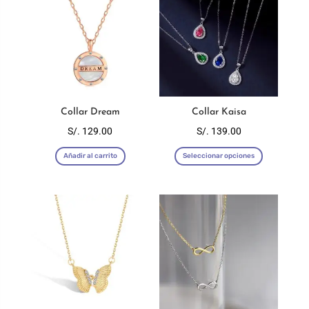
Collar Dream
Collar Kaisa
S/.
129.00
S/.
139.00
Este
Añadir al carrito
Seleccionar opciones
producto
tiene
múltiples
variantes
Las
opciones
se
pueden