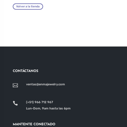
Volver a la tienda
CONTÁCTANOS
ventas@enmajewelry.com

(+51) 966 712 967

Lun-Dom, 9am hasta las 6pm
MANTENTE CONECTADO