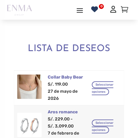
LISTA DE DESEOS
Collar Baby Bear
S/.
119.00
Seleccionar
Este
27 de mayo de
opciones
producto
2026
tiene
Aros romance
múltiples
S/.
229.00
-
variantes.
Seleccionar
Rango
S/.
3,099.00
Las
Este
opciones
de
7 de febrero de
opciones
producto