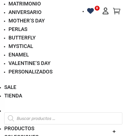
MATRIMONIO
ANIVERSARIO
MOTHER’S DAY
PERLAS
BUTTERFLY
MYSTICAL
ENAMEL
VALENTINE’S DAY
PERSONALIZADOS
SALE
TIENDA
Búsqueda
de
productos
PRODUCTOS