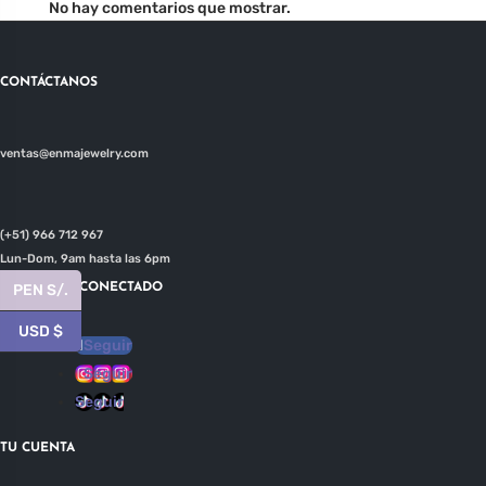
No hay comentarios que mostrar.
CONTÁCTANOS
ventas@enmajewelry.com
(+51) 966 712 967
Lun-Dom, 9am hasta las 6pm
PEN S/.
MANTENTE CONECTADO
USD $
Seguir
Seguir
Seguir
TU CUENTA