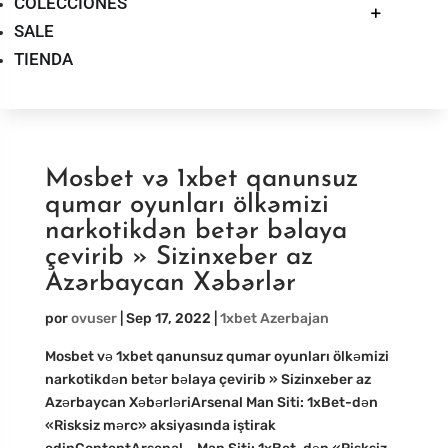
COLECCIONES
SALE
TIENDA
Mosbet və 1xbet qanunsuz
qumar oyunları ölkəmizi
narkotikdən betər bəlaya
çevirib » Sizinxeber az
Azərbaycan Xəbərlər
por
ovuser
|
Sep 17, 2022
|
1xbet Azerbajan
Mosbet və 1xbet qanunsuz qumar oyunları ölkəmizi
narkotikdən betər bəlaya çevirib » Sizinxeber az
Azərbaycan XəbərləriArsenal Man Siti: 1xBet-dən
«Risksiz mərc» aksiyasında iştirak