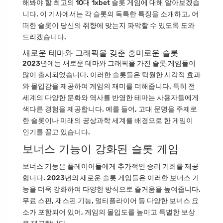
해봐야 할 최고의 10대 1xbet 슬롯 게임에 대해 알아보겠습
니다. 이 기사에서는 각 슬롯의 독특한 특징을 소개하고, 어
떠한 슬롯이 당신의 취향에 맞는지 파악할 수 있도록 도와
드리겠습니다.
새로운 테마와 그래픽을 갖춘 흥미로운 슬롯
2023년에는 새로운 테마와 그래픽을 가진 슬롯 게임들이
많이 출시되었습니다. 이러한 슬롯들은 탁월한 시각적 효과
와 몰입감을 제공하여 게임의 재미를 더해줍니다. 특히 전
세계의 다양한 문화와 역사를 반영한 테마는 사용자들에게
색다른 경험을 제공합니다. 예를 들어, 고대 문명을 주제로
한 슬롯이나 미래의 공상과학 세계를 배경으로 한 게임이
인기를 끌고 있습니다.
보너스 기능이 강화된 슬롯 게임
보너스 기능은 플레이어들에게 추가적인 승리 기회를 제공
합니다. 2023년의 새로운 슬롯 게임들은 이러한 보너스 기
능을 더욱 강화하여 다양한 방식으로 즐거움을 높여줍니다.
무료 스핀, 재스핀 기능, 멀티플라이어 등 다양한 보너스 요
소가 포함되어 있어, 게임의 몰입도를 높이고 특별한 보상