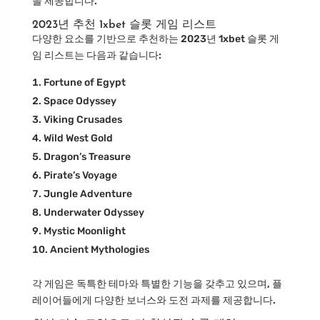
을 제공합니다.
2023년 추천 1xbet 슬롯 게임 리스트
다양한 요소를 기반으로 추천하는 2023년 1xbet 슬롯 게
임 리스트는 다음과 같습니다:
Fortune of Egypt
Space Odyssey
Viking Crusades
Wild West Gold
Dragon’s Treasure
Pirate’s Voyage
Jungle Adventure
Underwater Odyssey
Mystic Moonlight
Ancient Mythologies
각 게임은 독특한 테마와 특별한 기능을 갖추고 있으며, 플
레이어들에게 다양한 보너스와 도전 과제를 제공합니다.