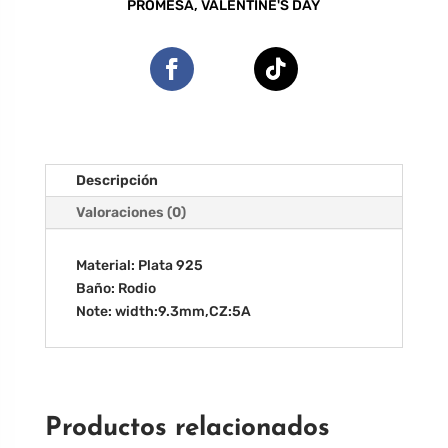
PROMESA
,
VALENTINE'S DAY
Descripción
Valoraciones (0)
Material: Plata 925
Baño: Rodio
Note: width:9.3mm,CZ:5A
Productos relacionados