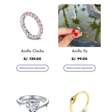
Anillo Clarke
Anillo Ily
S/.
139.00
S/.
99.00
Este
Este
Seleccionar opciones
Seleccionar opciones
producto
producto
tiene
tiene
múltiples
múltiples
variantes.
variantes
Las
Las
opciones
opciones
se
se