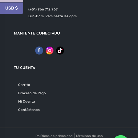
de
de
USD $
(+51) 966 712 967

producto
producto
Lun-Dom, 9am hasta las 6pm
MANTENTE CONECTADO
TU CUENTA
Carrito
Proceso de Pago
Mi Cuenta
Contáctanos
|
Políticas de privacidad
Términos de uso