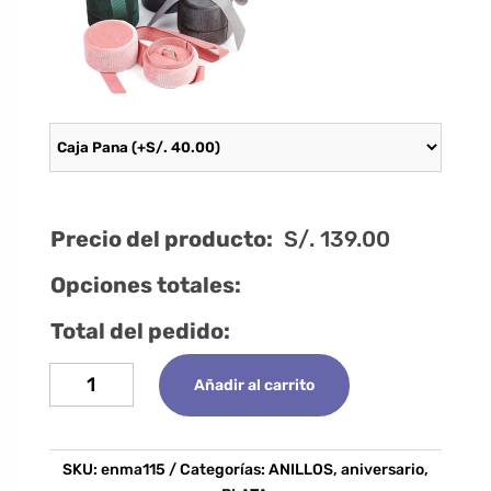
Precio del producto:
S/.
139.00
Opciones totales:
Total del pedido:
Anillo
Añadir al carrito
Granger
cantidad
SKU:
enma115
Categorías:
ANILLOS
,
aniversario
,