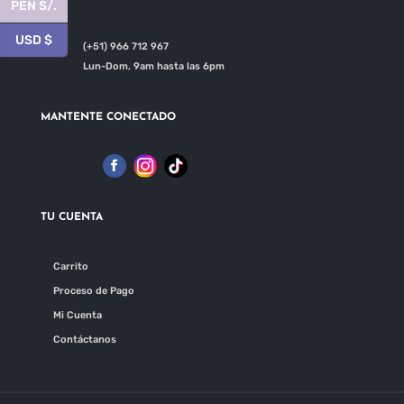
página
página
PEN S/.
de
de
USD $
(+51) 966 712 967

producto
producto
Lun-Dom, 9am hasta las 6pm
MANTENTE CONECTADO
TU CUENTA
Carrito
Proceso de Pago
Mi Cuenta
Contáctanos