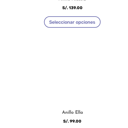
producto
S/.
139.00
Este
Seleccionar opciones
producto
tiene
múltiples
variantes.
Las
opciones
se
pueden
elegir
en
la
página
de
Anillo Ella
producto
S/.
99.00