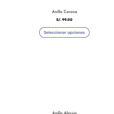
Anillo Corona
S/.
99.00
Este
Seleccionar opciones
producto
tiene
múltiples
variantes.
Las
opciones
se
pueden
elegir
en
la
página
de
Anillo Alessia