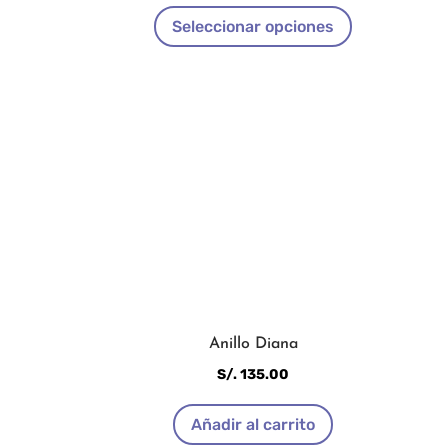
Este
Seleccionar opciones
producto
tiene
múltiples
variantes.
Las
opciones
se
pueden
elegir
en
la
página
de
Anillo Diana
producto
S/.
135.00
Añadir al carrito