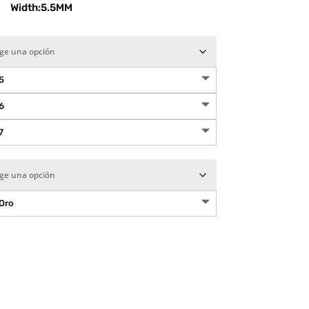
Width:5.5MM
5
6
7
Oro