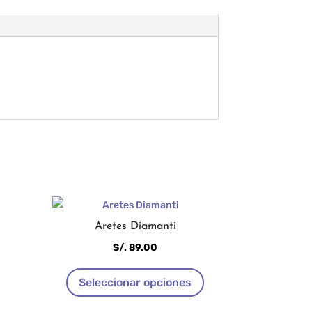
Aretes Diamanti
S/.
89.00
Este
Seleccionar opciones
producto
tiene