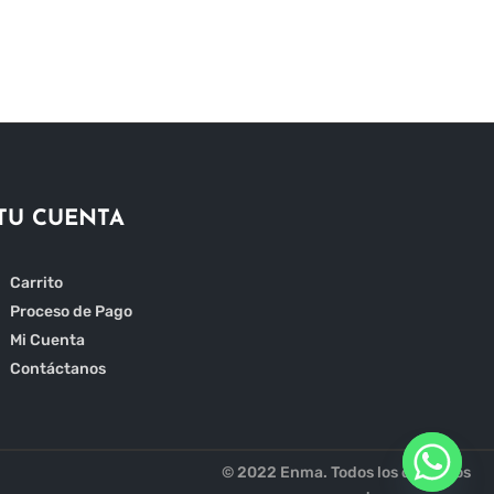
múltiples
variantes.
Las
opciones
se
pueden
elegir
en
TU CUENTA
la
página
Carrito
de
Proceso de Pago
producto
Mi Cuenta
Contáctanos
© 2022 Enma. Todos los derechos