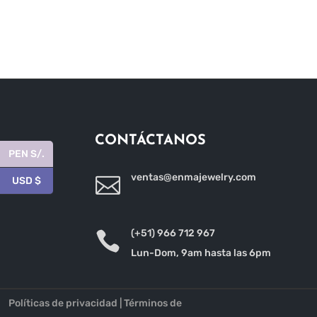
CONTÁCTANOS
PEN S/.
ventas@enmajewelry.com

USD $
(+51) 966 712 967

Lun-Dom, 9am hasta las 6pm
Políticas de privacidad
|
Términos de