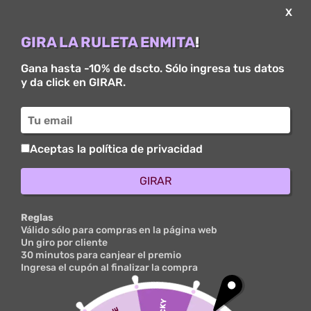
X
GIRA LA RULETA ENMITA
!
Gana hasta -10% de dscto. Sólo ingresa tus datos
y da click en GIRAR.
Casa De Apostas
Mostbet Com Apostas
Esportivas Online
Aceptas la política de privacidad
por
ovuser
|
Feb 4, 2025
|
Sin categoría
|
0
Comentarios
GIRAR
Reglas
Mostbet Online Casino
Válido sólo para compras en la página web
Un giro por cliente
Brasil: Bônus De Boas-
30 minutos para canjear el premio
Ingresa el cupón al finalizar la compra
vindas De 125% + 250 Fs
Content