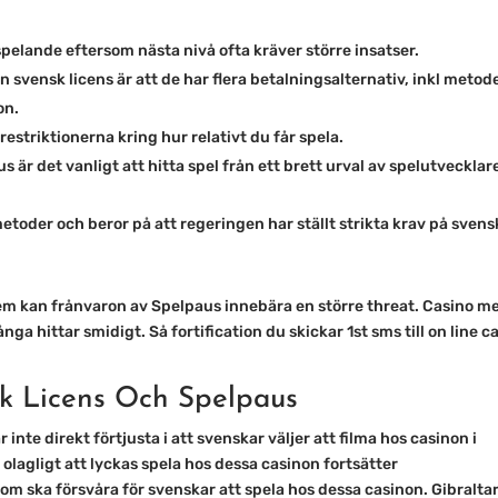
elande eftersom nästa nivå ofta kräver större insatser.
 svensk licens är att de har flera betalningsalternativ, inkl metod
on.
restriktionerna kring hur relativt du får spela.
är det vanligt att hitta spel från ett brett urval av spelutvecklar
metoder och beror på att regeringen har ställt strikta krav på sven
em kan frånvaron av Spelpaus innebära en större threat. Casino m
ga hittar smidigt. Så fortification du skickar 1st sms till on line c
k Licens Och Spelpaus
te direkt förtjusta i att svenskar väljer att filma hos casinon i
 olagligt att lyckas spela hos dessa casinon fortsätter
m ska försvåra för svenskar att spela hos dessa casinon. Gibraltar