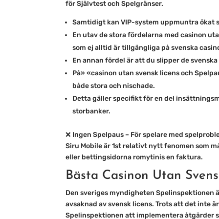
för Självtest och Spelgränser.
Samtidigt kan VIP-system uppmuntra ökat sp
En utav de stora fördelarna med casinon utan
som ej alltid är tillgängliga på svenska casin
En annan fördel är att du slipper de svenska 
På» «casinon utan svensk licens och Spelpaus 
både stora och nischade.
Detta gäller specifikt för en del insättnings
storbanker.
❌ Ingen Spelpaus – För spelare med spelprobl
Siru Mobile är 1st relativt nytt fenomen som mån
eller bettingsidorna romytinis en faktura.
Bästa Casinon Utan Svens
Den sveriges myndigheten Spelinspektionen är in
avsaknad av svensk licens. Trots att det inte är
Spelinspektionen att implementera åtgärder so