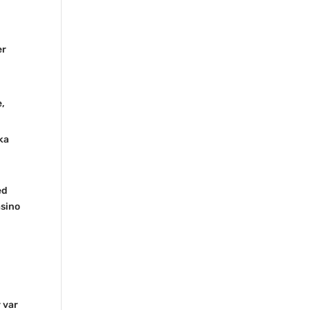
er
e,
ska
ed
asino
 var