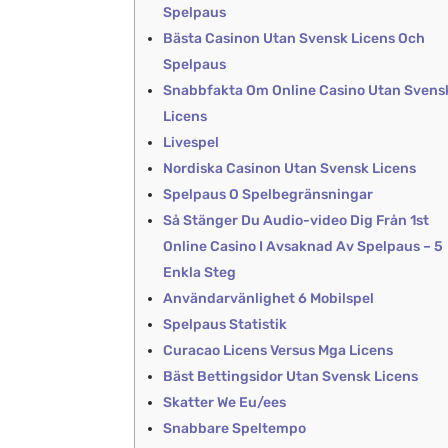
Spelpaus
Bästa Casinon Utan Svensk Licens Och
Spelpaus
Snabbfakta Om Online Casino Utan Svens
Licens
Livespel
Nordiska Casinon Utan Svensk Licens
Spelpaus O Spelbegränsningar
Så Stänger Du Audio-video Dig Från 1st
Online Casino I Avsaknad Av Spelpaus – 5
Enkla Steg
Användarvänlighet 6 Mobilspel
Spelpaus Statistik
Curacao Licens Versus Mga Licens
Bäst Bettingsidor Utan Svensk Licens
Skatter We Eu/ees
Snabbare Speltempo