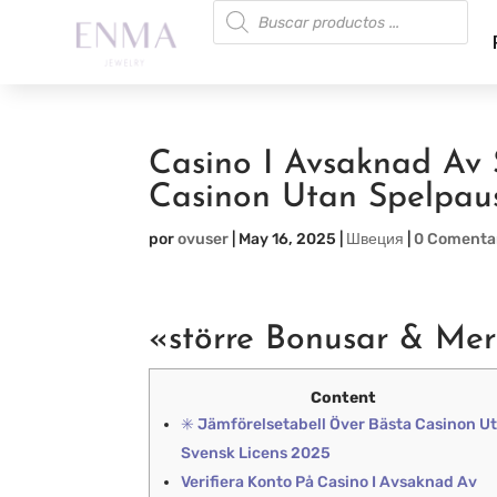
Búsqueda
de
productos
Casino I Avsaknad Av S
Casinon Utan Spelpau
por
ovuser
|
May 16, 2025
|
Швеция
|
0 Comenta
«större Bonusar & Mer
Content
✳️ Jämförelsetabell Över Bästa Casinon U
Svensk Licens 2025
Verifiera Konto På Casino I Avsaknad Av