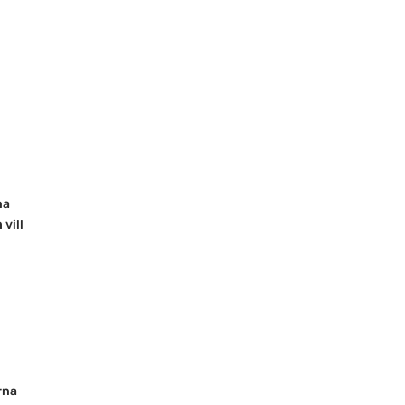
na
vill
rna