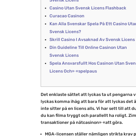
Svensk Licens
Casino Utan Svensk Licens Flashback
Curacao Casinon
Kan Alla Svenskar Spela På Ett Casino Uta
Svensk Licens?
Skrill Casino I Avsaknad Av Svensk Licens
Din Guideline Till Online Casinon Utan
Svensk Licens
Spela Ansvarsfullt Hos Casinon Utan Sve
Licens Och» «spelpaus
Det enklaste sättet att lyckas ta ut pengarna v
lyckas komma ihåg att bara för att lyckas det ä
inte sitter på en licens alls. Vi har sett till at
du kan filma tryggt och parallellt ha roligt. Z
transaktioner på nätcasinon» «att göra.
MGA-licensen ställer nämligen strikta krav p