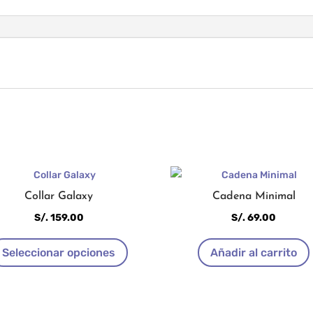
Collar Galaxy
Cadena Minimal
S/.
159.00
S/.
69.00
Este
Seleccionar opciones
Añadir al carrito
producto
tiene
múltiples
variantes.