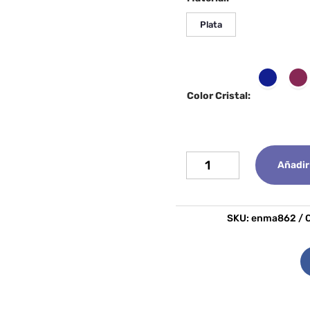
Plata
Color Cristal:
Collar
Añadir 
Kaisa
cantidad
SKU:
enma862
C