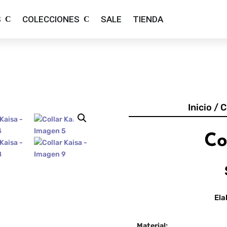
S
COLECCIONES
SALE
TIENDA
Inicio
/
C
Co
Ela
Material: