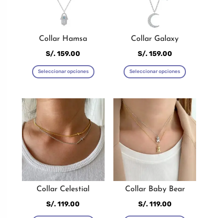
Collar Hamsa
Collar Galaxy
S/.
159.00
S/.
159.00
Este
Este
Seleccionar opciones
Seleccionar opciones
producto
producto
tiene
tiene
múltiples
múltiples
variantes.
variantes
Las
Las
opciones
opciones
se
se
pueden
pueden
elegir
elegir
Collar Celestial
Collar Baby Bear
en
en
S/.
119.00
S/.
119.00
la
la
Este
Este
página
página