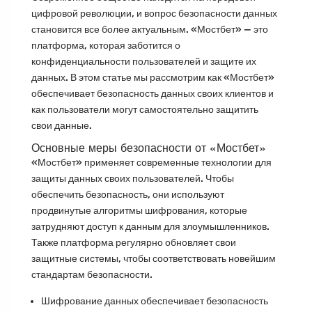
цифровой революции, и вопрос безопасности данных
становится все более актуальным. «Мостбет» — это
платформа, которая заботится о
конфиденциальности пользователей и защите их
данных. В этом статье мы рассмотрим как «Мостбет»
обеспечивает безопасность данных своих клиентов и
как пользователи могут самостоятельно защитить
свои данные.
Основные меры безопасности от «Мостбет»
«Мостбет» применяет современные технологии для
защиты данных своих пользователей. Чтобы
обеспечить безопасность, они используют
продвинутые алгоритмы шифрования, которые
затрудняют доступ к данным для злоумышленников.
Также платформа регулярно обновляет свои
защитные системы, чтобы соответствовать новейшим
стандартам безопасности.
Шифрование данных обеспечивает безопасность