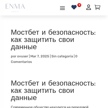
Мостбет и безопасность:
как защитить свои
данные
por
ovuser
|
Mar 7, 2025
|
Sin categoría
|
0
Comentarios
Мостбет и безопасность:
как защитить свои
данные
Современное общество находится на передовой