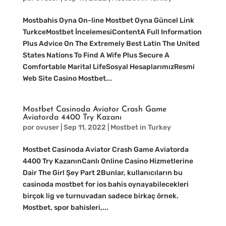
Mostbahis Oyna On-line Mostbet Oyna Güncel Link
TurkceMostbet İncelemesiContentA Full Information
Plus Advice On The Extremely Best Latin The United
States Nations To Find A Wife Plus Secure A
Comfortable Marital LifeSosyal HesaplarımızResmi
Web Site Casino Mostbet...
Mostbet Casinoda Aviator Crash Game
Aviatorda 4400 Try Kazanı
por
ovuser
|
Sep 11, 2022
|
Mostbet in Turkey
Mostbet Casinoda Aviator Crash Game Aviatorda
4400 Try KazanınCanlı Online Casino Hizmetlerine
Dair The Girl Şey Part 2Bunlar, kullanıcıların bu
casinoda mostbet for ios bahis oynayabilecekleri
birçok lig ve turnuvadan sadece birkaç örnek.
Mostbet, spor bahisleri,...