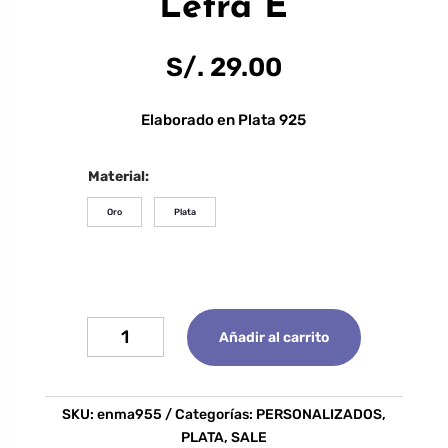
Letra E
S/.
29.00
Elaborado en Plata 925
Material:
Oro
Plata
Letra
Añadir al carrito
E
cantidad
SKU:
enma955
Categorías:
PERSONALIZADOS
,
PLATA
,
SALE