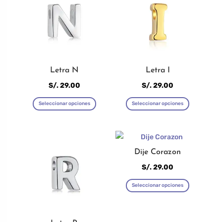
Letra N
Letra I
S/.
29.00
S/.
29.00
Este
Este
Seleccionar opciones
Seleccionar opciones
producto
producto
tiene
tiene
múltiples
múltiples
variantes.
variantes
Dije Corazon
Las
Las
S/.
29.00
opciones
opciones
Este
Seleccionar opciones
se
se
producto
pueden
pueden
tiene
elegir
elegir
múltiples