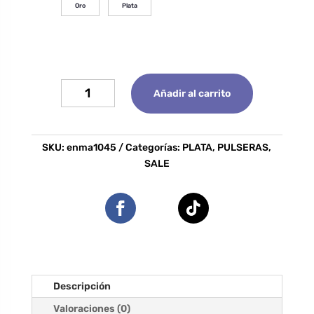
Oro
Plata
Pulsera
Añadir al carrito
Celestial
cantidad
SKU:
enma1045
Categorías:
PLATA
,
PULSERAS
,
SALE
Descripción
Valoraciones (0)