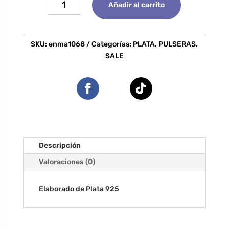
Añadir al carrito
Kuina
cantidad
SKU:
enma1068
Categorías:
PLATA
,
PULSERAS
,
SALE
Descripción
Valoraciones (0)
Elaborado de Plata 925