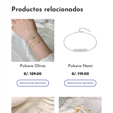
Productos relacionados
Pulsera Olivia
Pulsera Nami
S/.
129.00
S/.
119.00
Este
Este
Seleccionar opciones
Seleccionar opciones
producto
producto
tiene
tiene
múltiples
múltiples
variantes.
variantes
Las
Las