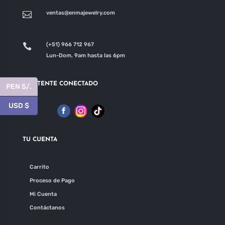
la
ventas@enmajewelry.com

página
de
(+51) 966 712 967

producto
Lun-Dom, 9am hasta las 6pm
MANTENTE CONECTADO
PEN S/.
USD $
TU CUENTA
Carrito
Proceso de Pago
Mi Cuenta
Contáctanos