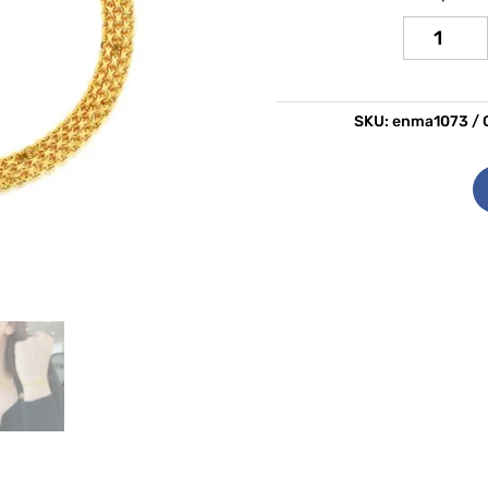
Pulsera
Nefertari
cantidad
SKU:
enma1073