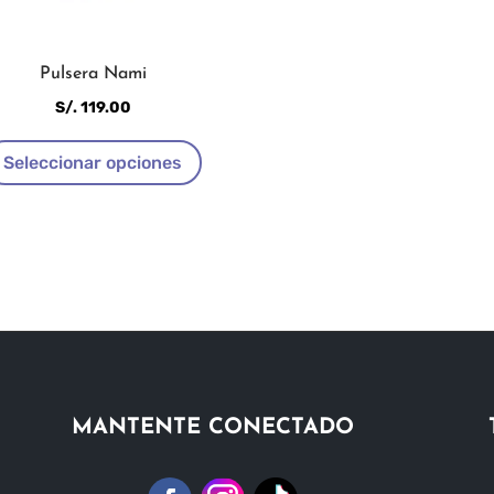
Pulsera Nami
S/.
119.00
Este
Seleccionar opciones
producto
tiene
múltiples
variantes.
Las
opciones
se
pueden
elegir
en
MANTENTE CONECTADO
la
página