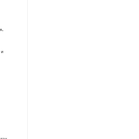
я.
 и
тах.