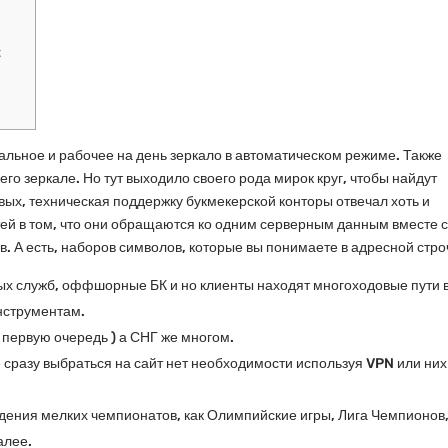
t
альное и рабочее на день зеркало в автоматическом режиме. Также
его зеркале. Но тут выходило своего рода мирок круг, чтобы найдут
вых, техническая поддержку букмекерской конторы отвечал хоть и
тей в том, что они обращаются ко одним серверным данным вместе 
. А есть, наборов символов, которые вы понимаете в адресной стро
х служб, оффшорные БК и но клиенты находят многоходовые пути 
инструментам.
в первую очередь ) а СНГ же многом.
сразу выбраться на сайт нет необходимости используя VPN или них
едения мелких чемпионатов, как Олимпийские игры, Лига Чемпионов
алее.