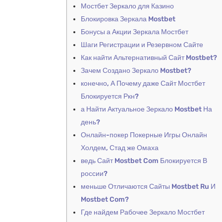
Мостбет Зеркало для Казино
Блокировка Зеркала Mostbet
Бонусы а Акции Зеркала Мостбет
Шаги Регистрации и Резервном Сайте
Как найти Альтернативный Сайт Mostbet?
Зачем Создано Зеркало Mostbet?
конечно, А Почему даже Сайт Мостбет
Блокируется Ркн?
а Найти Актуальное Зеркало Mostbet На
день?
Онлайн-покер Покерные Игры Онлайн
Холдем, Стад же Омаха
ведь Сайт Mostbet Com Блокируется В
россии?
меньше Отличаются Сайты Mostbet Ru И
Mostbet Com?
Где найдем Рабочее Зеркало Мостбет