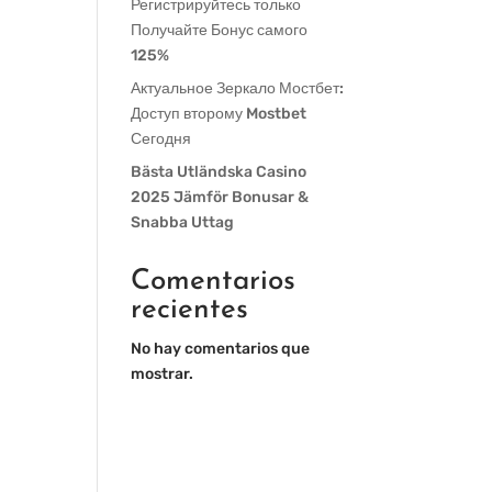
Регистрируйтесь только
Получайте Бонус самого
125%
Актуальное Зеркало Мостбет:
Доступ второму Mostbet
Сегодня
Bästa Utländska Casino
2025 Jämför Bonusar &
Snabba Uttag
Comentarios
recientes
No hay comentarios que
mostrar.