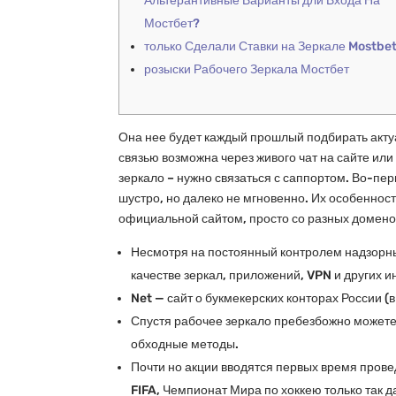
Альтерантивные Варианты дли Входа На
Мостбет?
только Сделали Ставки на Зеркале Mostbe
розыски Рабочего Зеркала Мостбет
Она нее будет каждый прошлый подбирать акту
связью возможна через живого чат на сайте или 
зеркало – нужно связаться с саппортом. Во-пер
шустро, но далеко не мгновенно. Их особеннос
официальной сайтом, просто со разных доменов
Несмотря на постоянный контролем надзорны
качестве зеркал, приложений, VPN и других 
Net — сайт о букмекерских конторах России (
Спустя рабочее зеркало пребезбожно можете 
обходные методы.
Почти но акции вводятся первых время пров
FIFA, Чемпионат Мира по хоккею только так д