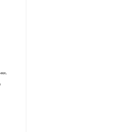
с
чки.
в
,