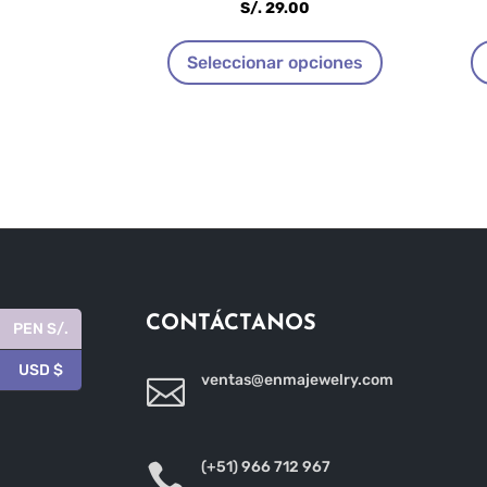
S/.
29.00
Este
Seleccionar opciones
producto
tiene
múltiples
variantes.
Las
opciones
se
pueden
elegir
en
CONTÁCTANOS
PEN S/.
la
USD $
página
ventas@enmajewelry.com

de
producto
(+51) 966 712 967
